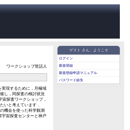
ゲスト さん、ようこそ
ログイン
新規登録
ワークショップ世話人
新規登録申請マニュアル
パスワード紛失
を実現するために，月極域
開催し，同探査の検討状況
宇宙探査ワークショップ，
したいと考えています．
の機会を使った科学観測
際宇宙探査センターと神戸