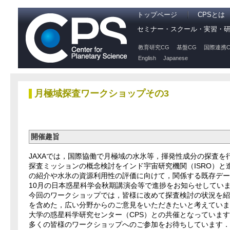
トップページ
CPSとは
セミナー・スクール・実習・
教育研究CG
基盤CG
国際連携C
English
Japanese
月極域探査ワークショップその3
開催趣旨
JAXAでは，国際協働で月極域の水氷等，揮発性成分の探査
探査ミッションの概念検討をインド宇宙研究機関（ISRO）
の紹介や水氷の資源利用性の評価に向けて，関係する既存デー
10月の日本惑星科学会秋期講演会等で進捗をお知らせしていま
今回のワークショップでは，皆様に改めて探査検討の状況を
を含めた，広い分野からのご意見をいただきたいと考えていま
大学の惑星科学研究センター（CPS）との共催となっていま
多くの皆様のワークショップへのご参加をお待ちしています．