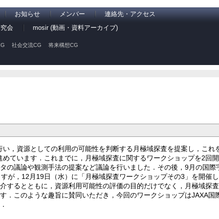
お知らせ
メンバー
連絡先・アクセス
研究会
mosir (動画・資料アーカイブ)
G
社会交流CG
将来構想CG
を行い，資源としての利用の可能性を判断する月極域探査を提案し，これ
と進めています．これまでに，月極域探査に関するワークショップを2回
タの議論や観測手法の提案など議論を行いました．その後，9月の国際
すが，12月19日（水）に「月極域探査ワークショップその3」を開催
紹介するとともに，資源利用可能性の評価の目的だけでなく，月極域探査
す．このような趣旨に賛同いただき，今回のワークショップはJAXA国
す．