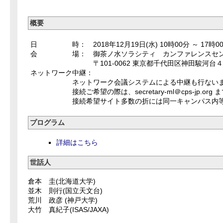
概要
日 時： 2018年12月19日(水) 10時00分 ～ 17時0
会 場： 御茶ノ水ソラシティ カンファレンスセンタ
〒101-0062 東京都千代田区神田駿河台４丁目
ネットワーク中継：
ネットワーク会議システムによる中継も行ないま
接続ご希望の際は、secretary-ml＠cps-jp.org 
接続希望サイト多数の折には同一キャンパス内等、近
プログラム
詳細はこちら
世話人
倉本 圭(北海道大学)
並木 則行(国立天文台)
荒川 政彦 (神戸大学)
大竹 真紀子(ISAS/JAXA)