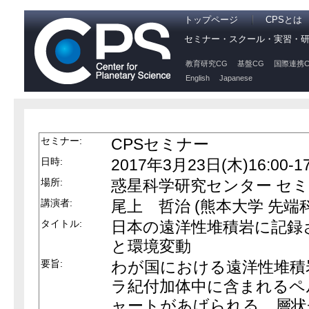
トップページ
CPSとは
セミナー・スクール・実習・
教育研究CG
基盤CG
国際連携C
English
Japanese
セミナー:
CPSセミナー
日時:
2017年3月23日(木)16:00-17
場所:
惑星科学研究センター セ
講演者:
尾上 哲治 (熊本大学 先端
タイトル:
日本の遠洋性堆積岩に記録
と環境変動
要旨:
わが国における遠洋性堆積
ラ紀付加体中に含まれるペ
ャートがあげられる．層状