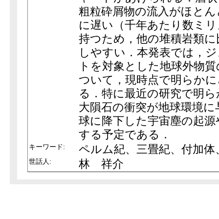
粗粒砕屑物の流入がほとん
に遅い（千年あたり数ミリ
持つため，他の堆積岩類に
しやすい．本発表では，ジ
トを対象とした地球外物質
ついて，現時点で明らかに
る．特に最近の研究で明ら
大隕石の衝突が地球環境に
球に降下した宇宙塵の起源
する予定である．
キーワード:
ペルム紀、三畳紀、付加体
世話人:
林 祥介