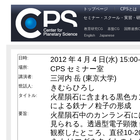
トップページ
CPSとは
セミナー・スクール・実習・
教育研究CG
基盤CG
国際連携C
English
Japanese
日時:
2012 年 4 月 4 日(水) 15:00-
場所:
CPS セミナー室
講演者:
三河内 岳 (東京大学)
世話人:
きむらひろし
タイトル:
火星隕石に含まれる黒色カ
による鉄ナノ粒子の形成
要旨:
火星隕石中のカンラン石に
見られる。透過型電子顕微
観察したところ、直径10-