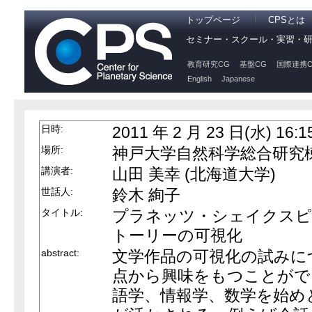
トップページ
CPSとは
セミナー・スクール・実習・
教育研究CG
基盤CG
国際連携C
English
Japanese
日時:
2011 年 2 月 23 日(水) 16:1
場所:
神戸大学自然科学総合研究棟 4
講演者:
山田 美幸 (北海道大学)
世話人:
鈴木 絢子
タイトル:
プラネッツ・シェイクスピ
トーリーの可視化
abstract:
文学作品の可視化の試みに
点から興味をもつことがで
語学、情報学、数学を始め