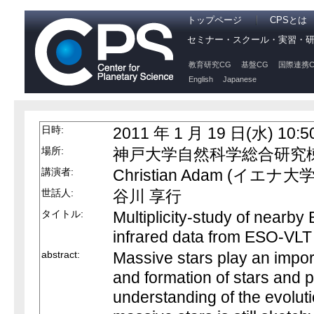
トップページ
CPSとは
セミナー・スクール・実習・
教育研究CG
基盤CG
国際連携C
English
Japanese
日時:
2011 年 1 月 19 日(水) 10:5
場所:
神戸大学自然科学総合研究棟 4
講演者:
Christian Adam (イエナ大学
世話人:
谷川 享行
タイトル:
Multiplicity-study of nearby
infrared data from ESO-VLT
abstract:
Massive stars play an import
and formation of stars and p
understanding of the evoluti