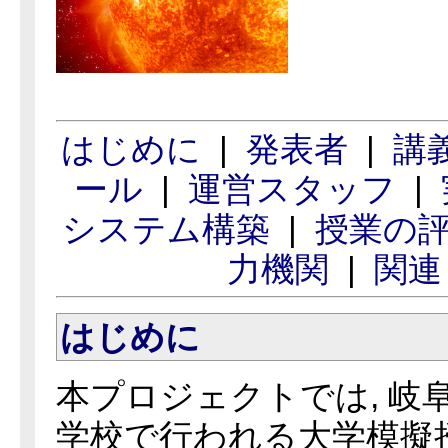
はじめに
|
発表者
|
講
ール
|
運営スタッフ
|
システム構築
|
授業の
力機関
|
関連
は
じめに
本プロジェクトでは, 岐
学校で行われる大学模擬授