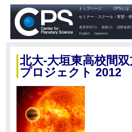
トップページ
CPSとは
セミナー・スクール・実習・
教育研究CG
基盤CG
国際連携C
English
Japanese
北大-大垣東高校間
プロジェクト 2012