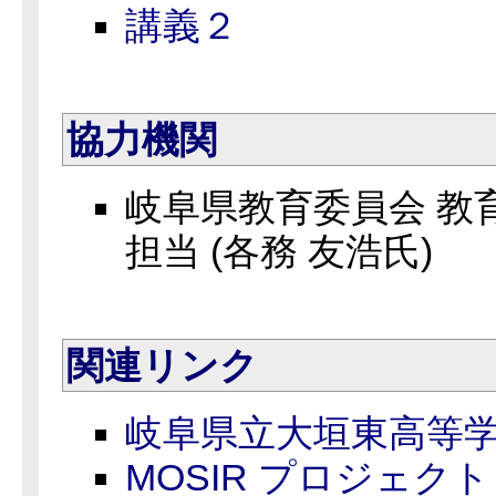
講義２
協
力機関
岐阜県教育委員会 教
担当 (各務 友浩氏)
関
連リンク
岐阜県立大垣東高等
MOSIR プロジェクト