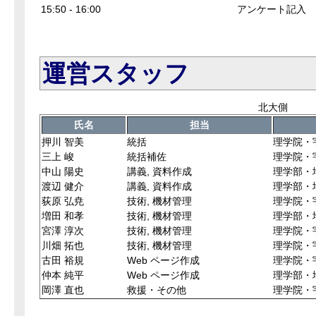
15:50 - 16:00
アンケート記入
運
営スタッフ
北大側
氏名
担当
押川 智美
統括
理学院・
三上 峻
統括補佐
理学院・
中山 陽史
講義, 資料作成
理学部・
渡辺 健介
講義, 資料作成
理学部・
荻原 弘尭
技術, 機材管理
理学院・
増田 和孝
技術, 機材管理
理学部・
宮澤 淳次
技術, 機材管理
理学院・
川畑 拓也
技術, 機材管理
理学院・
古田 裕規
Web ページ作成
理学院・
仲本 純平
Web ページ作成
理学部・
岡澤 直也
救援・その他
理学院・