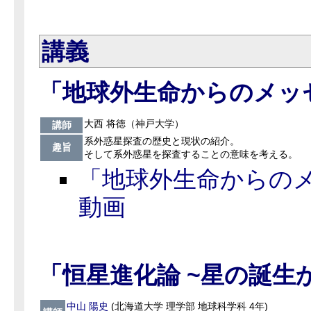
講
義
「地球外生命からのメッ
大西 将徳（神戸大学）
講師
系外惑星探査の歴史と現状の紹介。
趣旨
そして系外惑星を探査することの意味を考える。
「地球外生命からの
動画
「恒星進化論 ~星の誕生
中山 陽史
(北海道大学 理学部 地球科学科 4年)