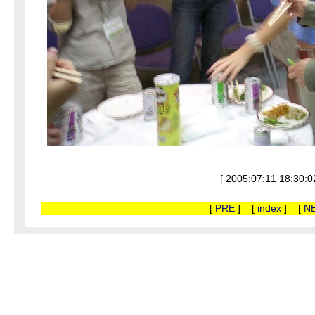
[ 2005:07:11 18:30:0
[
PRE
] [
index
] [
N