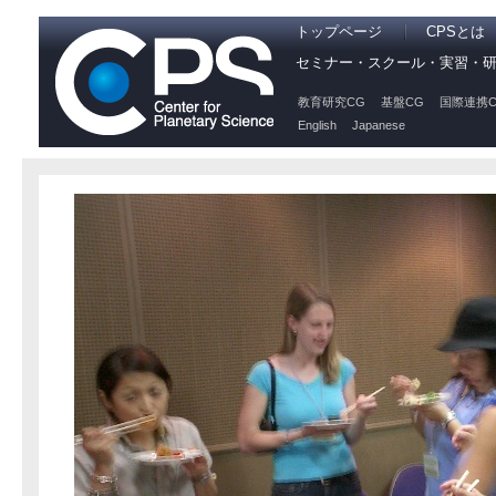
トップページ
CPSとは
セミナー・スクール・実習・
教育研究CG
基盤CG
国際連携C
English
Japanese