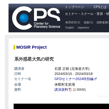
トップページ
CPSとは
セミナー・スクール・実習・
教育研究CG
基盤CG
国際連携C
English
Japanese
MOSIR Project
系外惑星大気の研究
講演者
石渡 正樹 (北海道大学)
日時
2024/03/15 - 2024/03/18
セミナー名
GFDセミナー2024特別編
会場
休暇村支笏湖
資料
講演資料
(2.88MB)