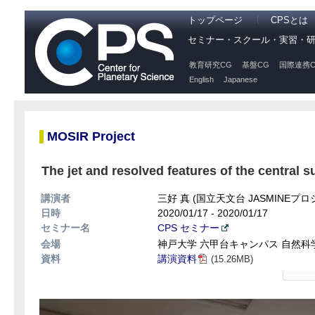
トップページ
CPSとは
セミナー・スクール・実習・
教育研究CG
基盤CG
国際連携C
English
Japanese
MOSIR Project
The jet and resolved features of the central
講演者
三好 真 (国立天文台 JASMINEプ
日時
2020/01/17 - 2020/01/17
セミナー名
CPS セミナー
会場
神戸大学 六甲台キャンパス 自然科学総
資料
講演資料
(15.26MB)