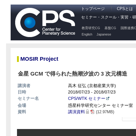
トップページ
CPSとは
セミナー・スクール・実習・
教育研究CG
基盤CG
国際連携C
English
Japanese
MOSIR Project
金星 GCM で得られた熱潮汐波の 3 次元構造
講演者
高木 征弘 (京都産業大学)
日時
2018/07/23 - 2018/07/23
セミナー名
CPS/WTK セミナー
会場
惑星科学研究センター セミナー室
資料
講演資料
(12.97MB)