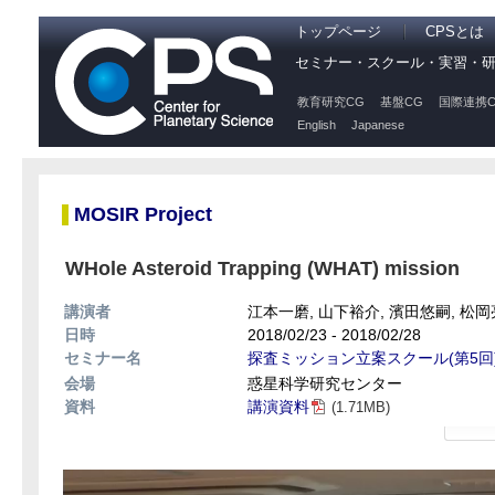
トップページ
CPSとは
セミナー・スクール・実習・
教育研究CG
基盤CG
国際連携C
English
Japanese
MOSIR Project
WHole Asteroid Trapping (WHAT) mission
講演者
江本一磨, 山下裕介, 濱田悠嗣, 松岡
日時
2018/02/23 - 2018/02/28
セミナー名
探査ミッション立案スクール(第5回
会場
惑星科学研究センター
資料
講演資料
(1.71MB)