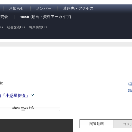
お知らせ
メンバー
連絡先・アクセス
研究会
mosir (動画・資料アーカイブ)
G
社会交流CG
将来構想CG
太
)『小惑星探査』
show more info
関連動画
コメ