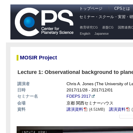
トップページ
CPSとは
セミナー・スクール・実習・
教育研究CG
基盤CG
国際連携C
English
Japanese
MOSIR Project
Lecture 1: Observational background to planet
講演者
Chris A. Jones (The University of 
日時
2017/11/28 - 2017/12/01
セミナー名
FDEPS 2017
会場
京都 関西セミナーハウス
資料
講演資料
講演資料
(4.51MB)