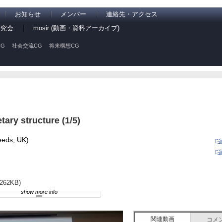
お知らせ
メンバー
連絡先・アクセス
研究会
mosir (動画・資料アーカイブ)
G
社会交流CG
将来構想CG
ary structure (1/5)
Leeds, UK)
(262KB)
show more info
関連動画
コメ