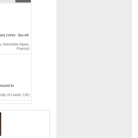
ry cores : tau-ell
v. Grenoble Alpes,
France)
round to
sity of Leeds, UK)
round to