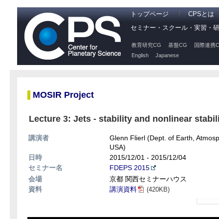
トップページ
CPSとは
セミナー・スクール・実習・
教育研究CG
基盤CG
国際連携C
English
Japanese
MOSIR Project
Lecture 3: Jets - stability and nonlinear stabili
講演者
Glenn Flierl (Dept. of Earth, Atmos
USA)
日時
2015/12/01 - 2015/12/04
セミナー名
FDEPS 2015
会場
京都 関西セミナーハウス
資料
講演資料
(420KB)