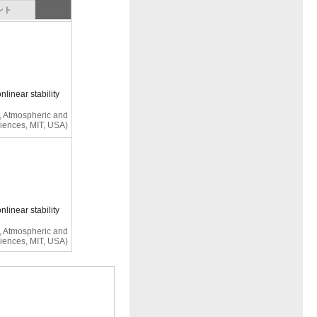
ント
nlinear stability
h, Atmospheric and
iences, MIT, USA)
nlinear stability
h, Atmospheric and
iences, MIT, USA)