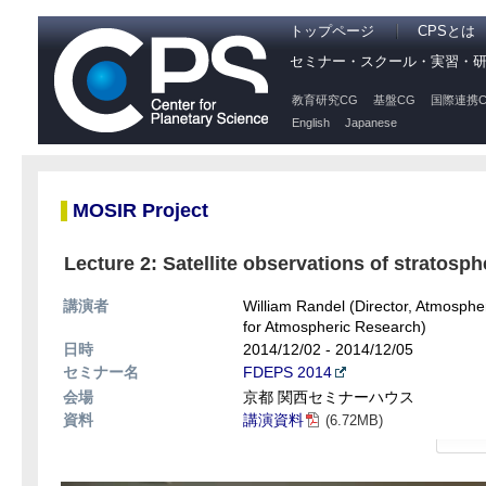
トップページ
CPSとは
セミナー・スクール・実習・
教育研究CG
基盤CG
国際連携C
English
Japanese
MOSIR Project
Lecture 2: Satellite observations of stratosp
講演者
William Randel (Director, Atmospher
for Atmospheric Research)
日時
2014/12/02 - 2014/12/05
セミナー名
FDEPS 2014
会場
京都 関西セミナーハウス
資料
講演資料
(6.72MB)