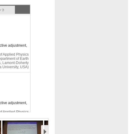
ント
ective adjustment,
f Applied Physics
partment of Earth
s, Lamont-Doherty
a University, USA)
ective adjustment,
f Applied Physics
partment of Earth
s, Lamont-Doherty
a University, USA)