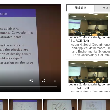
関連動画
コメ
Lecture 2: Moist stability, conv
PBL, RCE (1/4)
Adam H. Sobel (Department o
and Applied Mathematics, De
and Environmental Science
Earth Observatory, Columbi
Lecture 2: Moist stability, conv
PBL, RCE (3/4)
Adam H. Sobel (Department o
and Applied Mathematics, De
and Environmental Science
Earth Observatory, Columbi