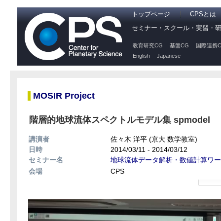
トップページ
CPSとは
セミナー・スクール・実習・
教育研究CG
基盤CG
国際連携C
English
Japanese
MOSIR Project
階層的地球流体スペクトルモデル集 spmodel
講演者
佐々木 洋平 (京大 数学教室)
日時
2014/03/11 - 2014/03/12
セミナー名
地球流体データ解析・数値計算ワー
会場
CPS