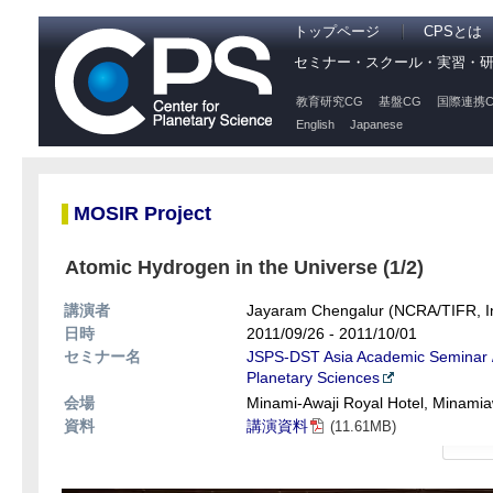
トップページ
CPSとは
セミナー・スクール・実習・
教育研究CG
基盤CG
国際連携C
English
Japanese
MOSIR Project
Atomic Hydrogen in the Universe (1/2)
講演者
Jayaram Chengalur (NCRA/TIFR, I
日時
2011/09/26 - 2011/10/01
セミナー名
JSPS-DST Asia Academic Seminar / 
Planetary Sciences
会場
Minami-Awaji Royal Hotel, Minamia
資料
講演資料
(11.61MB)