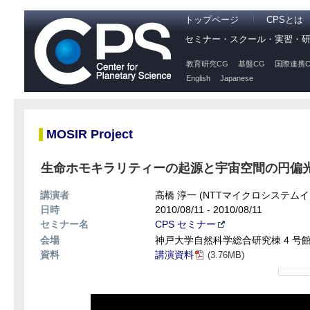
トップページ
CPSとは
セミナー・スクール・実習・
教育研究CG
基盤CG
国際連携C
English
Japanese
MOSIR Project
生命ホモキラリティーの起源と宇宙空間の円偏
講演者
高橋 淳一 (NTTマイクロシステム
日時
2010/08/11 - 2010/08/11
セミナー名
CPS セミナー
会場
神戸大学自然科学総合研究棟 4 号館 
資料
講演資料
(3.76MB)