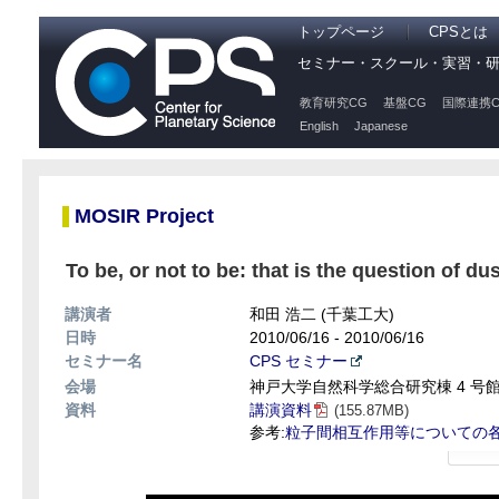
トップページ
CPSとは
セミナー・スクール・実習・
教育研究CG
基盤CG
国際連携C
English
Japanese
MOSIR Project
To be, or not to be: that is the question of d
講演者
和田 浩二 (千葉工大)
日時
2010/06/16 - 2010/06/16
セミナー名
CPS セミナー
会場
神戸大学自然科学総合研究棟 4 号館 
資料
講演資料
(155.87MB)
参考:
粒子間相互作用等についての