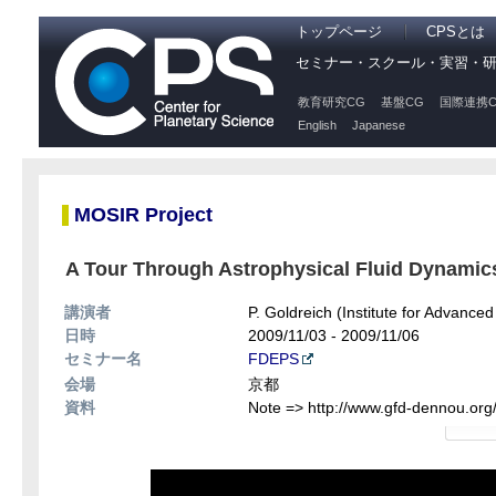
トップページ
CPSとは
セミナー・スクール・実習・
教育研究CG
基盤CG
国際連携C
English
Japanese
MOSIR Project
A Tour Through Astrophysical Fluid Dynamics
講演者
P. Goldreich (Institute for Advanced
日時
2009/11/03 - 2009/11/06
セミナー名
FDEPS
会場
京都
資料
Note => http://www.gfd-dennou.org/