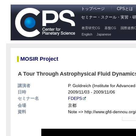
トップページ
CPSとは
セミナー・スクール・実習・
教育研究CG
基盤CG
国際連携C
English
Japanese
MOSIR Project
A Tour Through Astrophysical Fluid Dynamics
講演者
P. Goldreich (Institute for Advanced
日時
2009/11/03 - 2009/11/06
セミナー名
FDEPS
会場
京都
資料
Note => http://www.gfd-dennou.org/