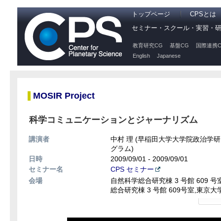
トップページ
CPSとは
セミナー・スクール・実習・
教育研究CG
基盤CG
国際連携C
English
Japanese
MOSIR Project
科学コミュニケーションとジャーナリズム
講演者
中村 理 (早稲田大学大学院政治学
グラム)
日時
2009/09/01 - 2009/09/01
セミナー名
CPS セミナー
会場
自然科学総合研究棟 3 号館 609
総合研究棟 3 号館 609号室,東京