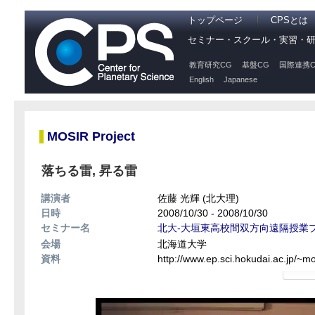
トップページ
CPSとは
セミナー・スクール・実習・
教育研究CG
基盤CG
国際連携C
English
Japanese
MOSIR Project
落ちる雷, 昇る雷
講演者
佐藤 光輝 (北大理)
日時
2008/10/30 - 2008/10/30
セミナー名
北大-大垣東高校間双方向遠隔授業
会場
北海道大学
資料
http://www.ep.sci.hokudai.ac.jp/~mo