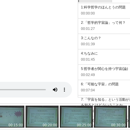
1:科学哲学のほんとうの問題
00:00:00
2:「哲学的宇宙論」って何？
00:01:27
3:こんなの？
00:01:39
4:ちなみに
00:01:45
5:哲学者が関心を持つ宇宙(論)
00:02:49
6:「可能な宇宙」の問題
00:07:04
7:「宇宙を知る」という活動
を知るとはどういうことか
00:13:38
8:[画像](ビッグバン宇宙を眺め
00:15:00
00:20:00
00:25:00
00:30:00
00:13:57