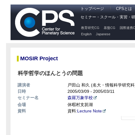
トップページ
CPSとは
セミナー・スクール・実習・
教育研究CG
基盤CG
国際連携C
English
Japanese
MOSIR Project
科学哲学のほんとうの問題
講演者
戸田山 和久 (名大・情報科学研究科
日時
2005/03/09 - 2005/03/11
セミナー名
森羅万象学校
会場
休暇村支笏湖
資料
資料:
Lecture Note