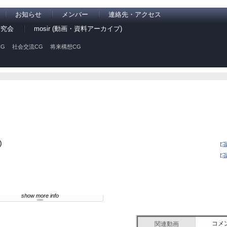
お知らせ
メンバー
連絡先・アクセス
研究会
mosir (動画・資料アーカイブ)
G
社会交流CG
将来構想CG
)
show more info
コメ
関連動画