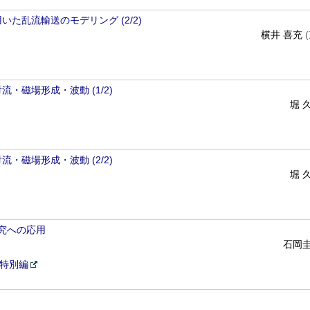
た乱流輸送のモデリング (2/2)
横井 喜充
・磁場形成・波動 (1/2)
堀 
・磁場形成・波動 (2/2)
堀 
研究への応用
石岡
4特別編