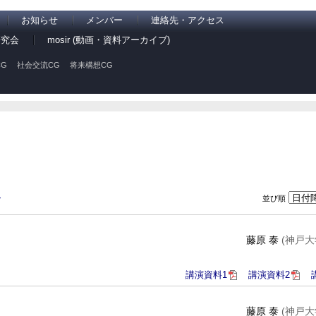
お知らせ
メンバー
連絡先・アクセス
研究会
mosir (動画・資料アーカイブ)
G
社会交流CG
将来構想CG
並び順
ン
藤原 泰
(神戸
講演資料1
講演資料2
藤原 泰
(神戸