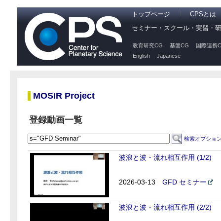
トップページ
CPSとは
セミナー・スクール・実習・
教育研究CG
基盤CG
国際連携C
English
Japanese
MOSIR Project
登録動画一覧
検索オプショ
波浪と波・流れ相互作用 (1/2)
2026-03-13
GFD セミナー
波浪と波・流れ相互作用 (2/2)