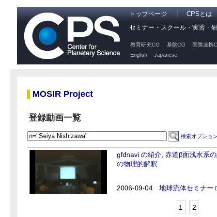
トップページ
CPSとは
セミナー・スクール・実習・
教育研究CG
基盤CG
国際連携C
English
Japanese
MOSIR Project
登録動画一覧
検索オプショ
gfdnavi の紹介, 赤道β面
の物理的解釈
2006-09-04
地球流体セミナー
1
2