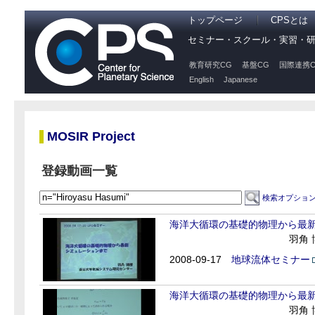
トップページ
CPSとは
セミナー・スクール・実習・
教育研究CG
基盤CG
国際連携C
English
Japanese
MOSIR Project
登録動画一覧
検索オプショ
海洋大循環の基礎的物理から最新シ
羽角
2008-09-17
地球流体セミナー
海洋大循環の基礎的物理から最新シ
羽角