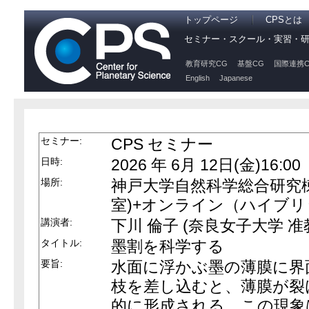
トップページ
CPSとは
セミナー・スクール・実習・
教育研究CG
基盤CG
国際連携C
English
Japanese
セミナー:
CPS セミナー
日時:
2026 年 6月 12日(金)16:00
場所:
神戸大学自然科学総合研究棟3
室)+オンライン（ハイブ
講演者:
下川 倫子 (奈良女子大学 准
タイトル:
墨割を科学する
要旨:
水面に浮かぶ墨の薄膜に界
枝を差し込むと、薄膜が裂
的に形成される。この現象