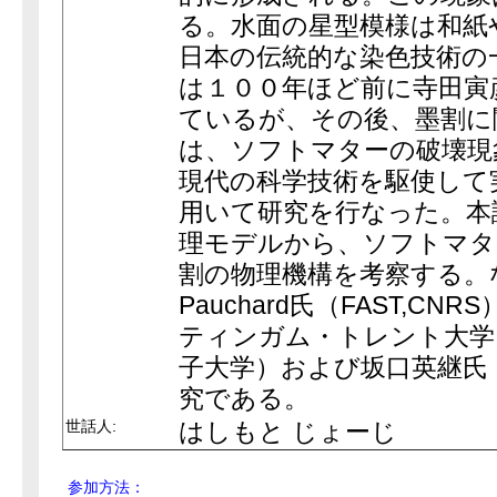
る。水面の星型模様は和紙
日本の伝統的な染色技術の
は１００年ほど前に寺田寅
ているが、その後、墨割に
は、ソフトマターの破壊現
現代の科学技術を駆使して
用いて研究を行なった。本
理モデルから、ソフトマタ
割の物理機構を考察する。
Pauchard氏（FAST,CNRS
ティンガム・トレント大学
子大学）および坂口英継氏
究である。
世話人:
はしもと じょーじ
参加方法：