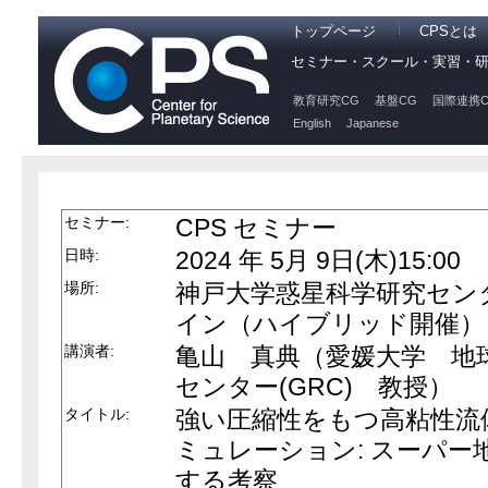
トップページ
CPSとは
セミナー・スクール・実習・
教育研究CG
基盤CG
国際連携C
English
Japanese
セミナー:
CPS セミナー
日時:
2024 年 5月 9日(木)15:00
場所:
神戸大学惑星科学研究セン
イン（ハイブリッド開催）
講演者:
亀山 真典（愛媛大学 地
センター(GRC) 教授）
タイトル:
強い圧縮性をもつ高粘性流
ミュレーション: スーパ
する考察