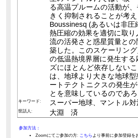
る高温プルームの活動が、
きく抑制されることが考え
Boussinesq (あるいは
熱圧縮の効果を適切に取り
流の活発さと惑星質量との
築した。このスケーリング
の低温熱境界層に発生する
ズにほとんど依存しないこ
は、地球より大きな地球型
ートテクトニクスの発生が
とを意味しているのであろ
キーワード:
スーパー地球、マントル対
世話人:
大淵 済
参加方法：
Zoomにてご参加の方:
こちら
より事前に参加登録を