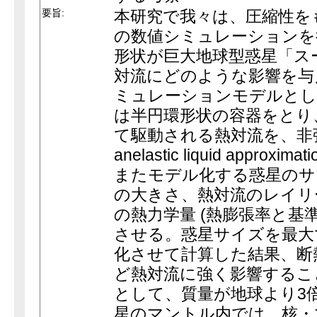
要旨:
本研究で我々は、圧縮性を
の数値シミュレーションを
形状が巨大地球型惑星「ス
対流にどのような影響を与
ミュレーションモデルとし
は半円環形状の容器をとり
て駆動される熱対流を、非弾性流
anelastic liquid approx
またモデル化する惑星のサ
の大きさ、熱対流のレイリ
の熱力学量 (熱膨張率と基
させる。惑星サイズを最大
化させて計算した結果、断
ど熱対流に強く影響するこ
として、質量が地球より3
星のマントル内では、核・