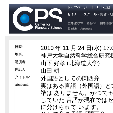
トップページ
CPSとは
セミナー・スクール・実習・
教育研究CG
基盤CG
国際連携C
English
Japanese
日時:
2010 年 11 月 24 日(水) 17:
場所:
神戸大学自然科学総合研究棟 4
講演者:
山下 好孝 (北海道大学)
世話人:
山田 耕
タイトル:
外国語としての関西弁
abstract:
実はある言語（外国語）と
準は ありません。かつて
していた 言語が現在では
に分けられて います。