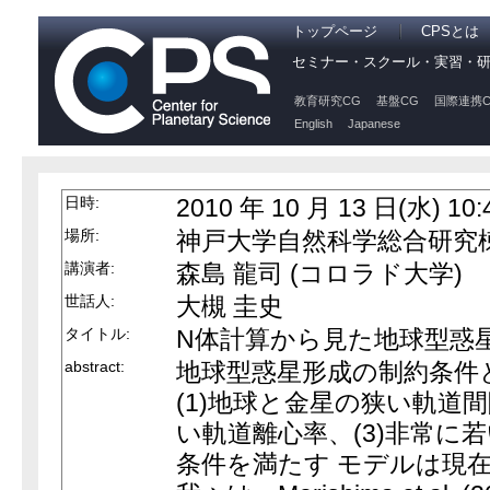
トップページ
CPSとは
セミナー・スクール・実習・
教育研究CG
基盤CG
国際連携C
English
Japanese
日時:
2010 年 10 月 13 日(水) 10:
場所:
神戸大学自然科学総合研究棟 4
講演者:
森島 龍司 (コロラド大学)
世話人:
大槻 圭史
タイトル:
N体計算から見た地球型惑
abstract:
地球型惑星形成の制約条件
(1)地球と金星の狭い軌道間
い軌道離心率、(3)非常に
条件を満たす モデルは現