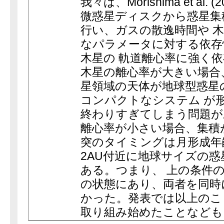
我々は、Morishima et al. (20
微惑星ディスクから惑星集
行い、ガスの散逸時間や 
なパラメータに対する依存
木星の 軌道離心率に強く
木星の離心率が大きい場合
星領域の天体が地球型惑星
コンパクトなシステム が
終わりすぎてしまう問題が
離心率が小さい場合、集積
突のタイミングは月形成年
2AU付近に地球サイズの
ある。つまり、 上の条件の(
の状態にあり、両者を同時
かった。発表では以上のこ
取り組み始めたことなども