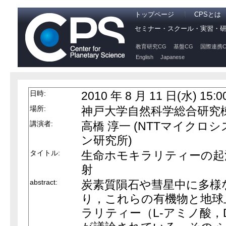
トップページ
CPSとは
セミナー・スクール・実習・
教育研究CG
基盤CG
国際連携C
English
Japanese
日時:
2010 年 8 月 11 日(水) 15:0
場所:
神戸大学自然科学総合研究棟 4
講演者:
高橋 淳一 (NTTマイク
ン研究所)
タイトル:
生命ホモキラリティーの起
射
abstract:
炭素質隕石や彗星中に多様
り，これらの有機物と地球
ラリティー（L-アミノ酸，