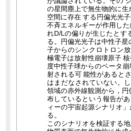
が議論されている。その 
の星間塵上で無生物的に生
空間に存在 する円偏光光
不斉エネルギーが作用した
れD/Lの偏りが生じたと
る。円偏光光子は中性子星
子からのシンクロトロン放
極電子は放射性崩壊原子 
度中性子球からのベータ崩
射される可 能性があると
はまだなされていない。し
領域の赤外線観測から，円
布しているという報告があ
ィーの宇宙起源シナリオ」
る。
このシナリオを検証する地