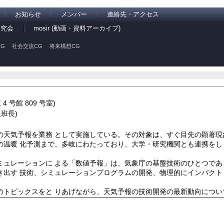
お知らせ
メンバー
連絡先・アクセス
研究会
mosir (動画・資料アーカイブ)
G
社会交流CG
将来構想CG
 号館 809 号室)
班長)
の天気予報を業務 として実施している。その対象は、すぐ目先の顕著現
の温暖 化予測まで、多岐にわたっており、大学・研究機関とも連携をし
ミュレーションに よる「数値予報」は、気象庁の基盤技術のひとつであ
き出す 技術、シミュレーションプログラムの開発、物理的にインパクト
のトピックスをと りあげながら、天気予報の技術開発の最新動向につい