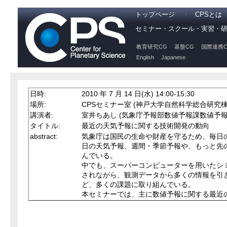
トップページ
CPSとは
セミナー・スクール・実習・
教育研究CG
基盤CG
国際連携C
English
Japanese
日時:
2010 年 7 月 14 日(水) 14:00-15:30
場所:
CPSセミナー室 (神戸大学自然科学総合研究棟 4
講演者:
室井ちあし (気象庁予報部数値予報課数値予報
タイトル:
最近の天気予報に関する技術開発の動向
abstract:
気象庁は国民の生命や財産を守るため、毎日
日の天気予報、週間・季節予報や、もっと先
んでいる。
中でも、スーパーコンピューターを用いたシ
されながら、観測データから多くの情報を引
ど、多くの課題に取り組んでいる。
本セミナーでは、主に数値予報に関する最近