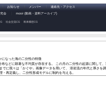
お知らせ
メンバー
連絡先・アクセス
研究会
mosir (動画・資料アーカイブ)
G
社会交流CG
将来構想CG
かになった海の二分性の特徴
分布などに顕著な不均質が存在する。 この月の二分性の起源に関して、
れまでに我々は「かぐや」画像データを用いて、 溶岩流の年代と厚さを
整理・再定義し、二分性形成モデルに制約を与える。