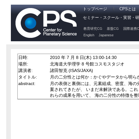
トップページ
CPSとは
セミナー・スクール・実習・
教育研究CG
基盤CG
国際連携C
English
Japanese
日時:
2010 年 7 月 8 日(木) 13:00-14:30
場所:
北海道大学理学 8 号館コスモスタジオ
講演者:
諸田智克 (ISAS/JAXA)
タイトル:
月の二分性とは何か：かぐやデータから明ら
abstract:
月の表側と裏側には、元素組成、密度、海の
案されてきたが、 いまだ未解決である。こ
れらの成果を用いて、 海の二分性の特徴を