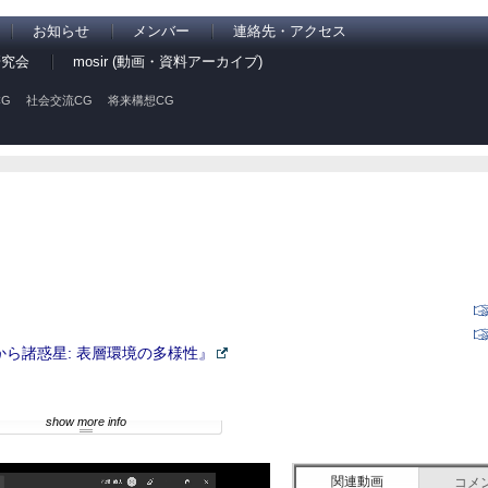
お知らせ
メンバー
連絡先・アクセス
研究会
mosir (動画・資料アーカイブ)
G
社会交流CG
将来構想CG
星から諸惑星: 表層環境の多様性』
show more info
関連動画
コメ