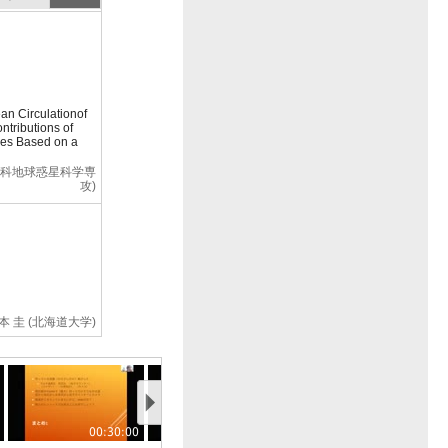
an Circulationof
tributions of
es Based on a
究科地球惑星科学専
攻)
本 圭 (北海道大学)
00:30:00
00:35:00
00:40:00
火星の形成と表層