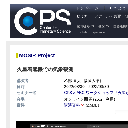
トップページ
CPSとは
セミナー・スクール・実習・
教育研究CG
基盤CG
国際連携C
English
Japanese
MOSIR Project
火星着陸機での気象観測
講演者
乙部 直人 (福岡大学)
日時
2022/03/30 - 2022/03/30
セミナー名
CPS & ABC ワークショップ『火
会場
オンライン開催 (zoom 利用)
資料
講演資料
(2.5MB)