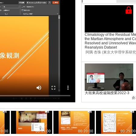
Climatology of the Residual Me
the Martian Atmosphere and Con
Resolved and Unresolved Wav
Reanalysis Dataset
阿隅 杏珠 (東京大学理学系研
大垣東高校遠隔授業2022-3
倉
10:00
00:15:00
00:20:00
00:25:00
揮発性元素同位体組成から探る