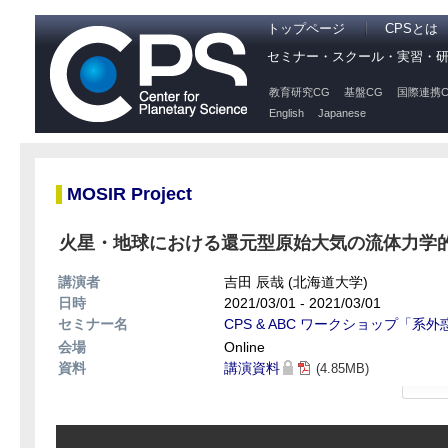
トップページ
CPSとは
セミナー・スクール・実習・
教育研究CG
基盤CG
国際連携C
English
Japanese
MOSIR Project
火星・地球における還元型原始大気の流体力学
講演者
吉田 辰哉 (北海道大学)
日時
2021/03/01 - 2021/03/01
セミナー名
CPS & ABC ワークショップ「
会場
Online
資料
講演資料
(4.85MB)