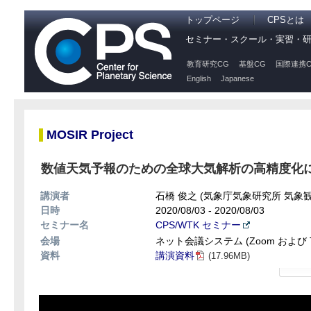
トップページ
CPSとは
セミナー・スクール・実習・
教育研究CG
基盤CG
国際連携C
English
Japanese
MOSIR Project
数値天気予報のための全球大気解析の高精度化
講演者
石橋 俊之 (気象庁気象研究所 気象
日時
2020/08/03 - 2020/08/03
セミナー名
CPS/WTK セミナー
会場
ネット会議システム (Zoom および 
資料
講演資料
(17.96MB)