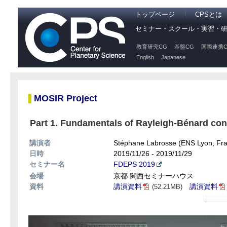
トップページ
CPSとは
セミナー・スクール・実習・
教育研究CG
基盤CG
国際連携C
English
Japanese
MOSIR Project
Part 1. Fundamentals of Rayleigh-Bénard conv
講演者
Stéphane Labrosse (ENS Lyon, Fr
日時
2019/11/26 - 2019/11/29
セミナー名
FDEPS 2019
会場
京都 関西セミナーハウス
資料
講演資料
講演資料
(52.21MB)