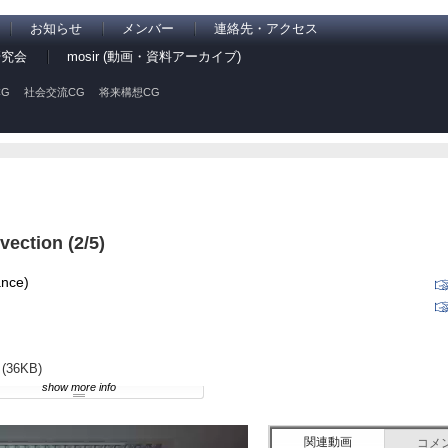
お知らせ
メンバー
連絡先・アクセス
研究会
mosir (動画・資料アーカイブ)
G
社会交流CG
将来構想CG
ection (2/5)
ance)
(36KB)
show more info
関連動画
コメ