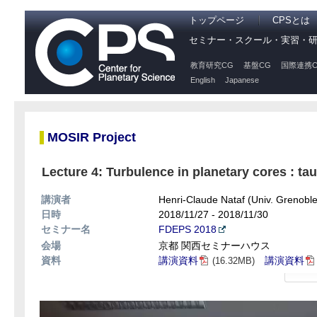
トップページ
CPSとは
セミナー・スクール・実習・
教育研究CG
基盤CG
国際連携C
English
Japanese
MOSIR Project
Lecture 4: Turbulence in planetary cores : tau
講演者
Henri-Claude Nataf (Univ. Grenoble
日時
2018/11/27 - 2018/11/30
セミナー名
FDEPS 2018
会場
京都 関西セミナーハウス
資料
講演資料
講演資料
(16.32MB)