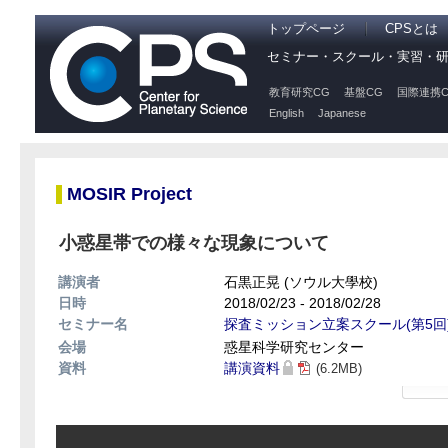
トップページ
CPSとは
セミナー・スクール・実習・
教育研究CG
基盤CG
国際連携C
English
Japanese
MOSIR Project
小惑星帯での様々な現象について
講演者
石黒正晃 (ソウル大學校)
日時
2018/02/23 - 2018/02/28
セミナー名
探査ミッション立案スクール(第5回
会場
惑星科学研究センター
資料
講演資料
(6.2MB)