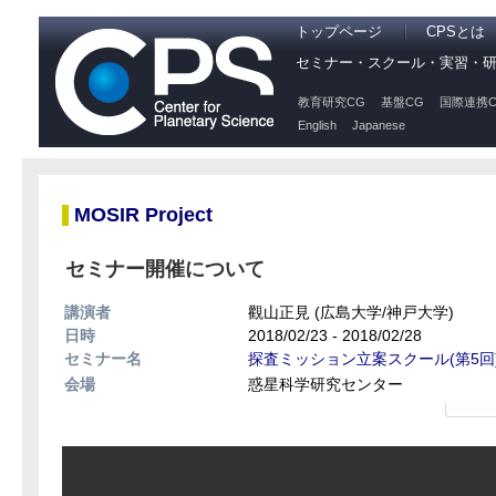
トップページ
CPSとは
セミナー・スクール・実習・
教育研究CG
基盤CG
国際連携C
English
Japanese
MOSIR Project
セミナー開催について
講演者
觀山正見 (広島大学/神戸大学)
日時
2018/02/23 - 2018/02/28
セミナー名
探査ミッション立案スクール(第5回
会場
惑星科学研究センター