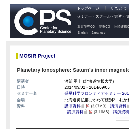
トップページ
CPSとは
セミナー・スクール・実習・
教育研究CG
基盤CG
国際連携C
English
Japanese
MOSIR Project
Planetary Ionosphere: Saturn's inner magne
講演者
渡部 重十 (北海道情報大学)
日時
2014/09/02 - 2014/09/05
セミナー名
惑星科学フロンティアセミナー 201
会場
北海道勇払郡むかわ町穂別2 むか
資料
講演資料
講演資料
(3.67MB)
講演資料
講演資
(3.11MB)