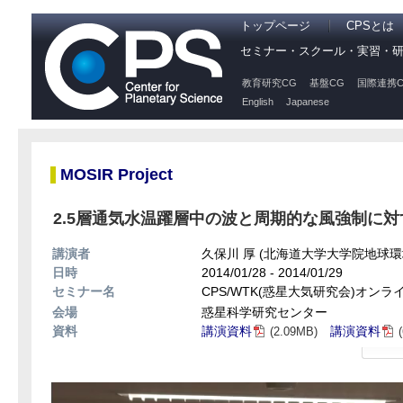
トップページ
CPSとは
セミナー・スクール・実習・
教育研究CG
基盤CG
国際連携C
English
Japanese
MOSIR Project
2.5層通気水温躍層中の波と周期的な風強制に
講演者
久保川 厚 (北海道大学大学院地球
日時
2014/01/28 - 2014/01/29
セミナー名
CPS/WTK(惑星大気研究会)オン
会場
惑星科学研究センター
資料
講演資料
講演資料
(2.09MB)