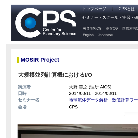
トップページ
CPSとは
セミナー・スクール・実習・
教育研究CG
基盤CG
国際連携C
English
Japanese
MOSIR Project
大規模並列計算機におけるI/O
講演者
大野 善之 (理研 AICS)
日時
2014/03/11 - 2014/03/11
セミナー名
地球流体データ解析・数値計算ワー
会場
CPS