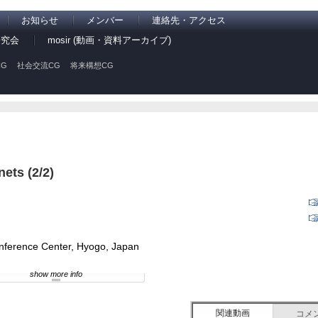
お知らせ
メンバー
連絡先・アクセス
研究会
mosir (動画・資料アーカイブ)
G
社会交流CG
将来構想CG
ets (2/2)
nference Center, Hyogo, Japan
show more info
関連動画
コメ