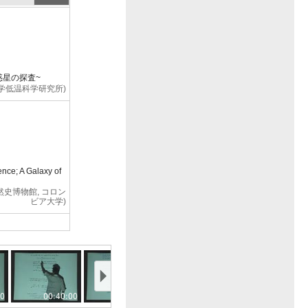
惑星の探査~
大学低温科学研究所)
nce; A Galaxy of
カ自然史博物館, コロン
ビア大学)
nce; A Technical
00
00:40:00
00:45:00
00:50:00
00:55:00
カ自然史博物館, コロン