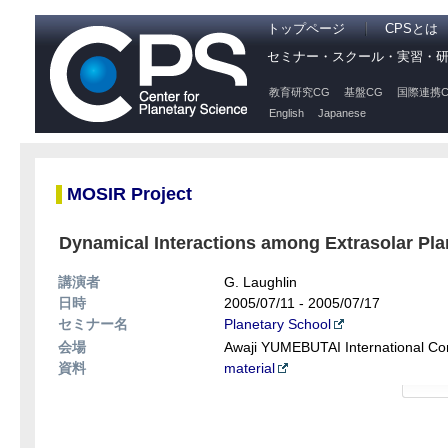
トップページ
CPSとは
セミナー・スクール・実習・
教育研究CG
基盤CG
国際連携C
English
Japanese
MOSIR Project
Dynamical Interactions among Extrasolar Plan
講演者
G. Laughlin
日時
2005/07/11 - 2005/07/17
セミナー名
Planetary School
会場
Awaji YUMEBUTAI International Co
資料
material