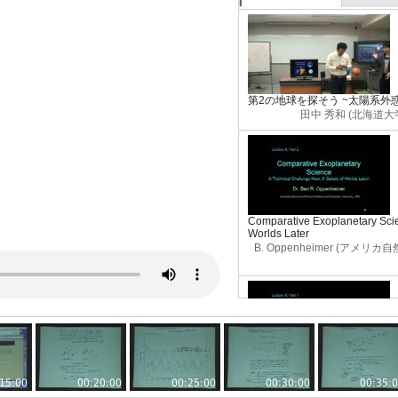
第2の地球を探そう ~太陽系外
田中 秀和 (北海道
Comparative Exoplanetary Scie
Worlds Later
B. Oppenheimer (アメリ
Comparative Exoplanetary Scie
Challenge Now
15:00
00:20:00
00:25:00
00:30:00
00:35:
B. Oppenheimer (アメリ