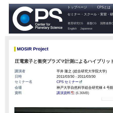
トップページ
CPSとは
セミナー・スクール・実習・
教育研究CG
基盤CG
国際連携C
English
Japanese
MOSIR Project
圧電素子と衝突プラズマ計測によるハイブリッ
講演者
平井 隆之 (総合研究大学院大学)
日時
2011/03/30 - 2011/03/30
セミナー名
CPS セミナー
会場
神戸大学自然科学総合研究棟 4 号館 
資料
講演資料
(6.36MB)