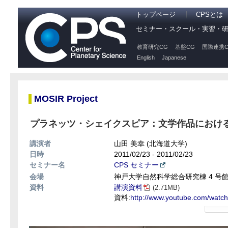
トップページ
CPSとは
セミナー・スクール・実習・
教育研究CG
基盤CG
国際連携C
English
Japanese
MOSIR Project
プラネッツ・シェイクスピア：文学作品におけ
講演者
山田 美幸 (北海道大学)
日時
2011/02/23 - 2011/02/23
セミナー名
CPS セミナー
会場
神戸大学自然科学総合研究棟 4 号館 
資料
講演資料
(2.71MB)
資料:
http://www.youtube.com/wa