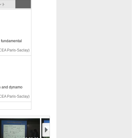
ント
e fundamental
CEA Paris-Saclay)
on and dynamo
CEA Paris-Saclay)
ismology