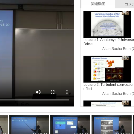
関連動画
コメ
Lecture 1. Anatomy of Univers
Bricks
Allan Sacha Brun (
Lecture 2. Turbulent convecti
effect
Allan Sacha Brun (
Lecture 3. Helio and Asterose