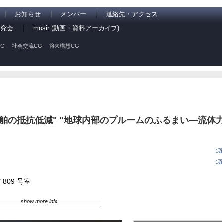
お知らせ
メンバー
連絡先・アクセス
研究会
mosir (動画・資料アーカイブ)
G
社会交流CG
将来構想CG
舶の抵抗低減" "地球内部のプルームのふるまい―流体
809 号室
show more info