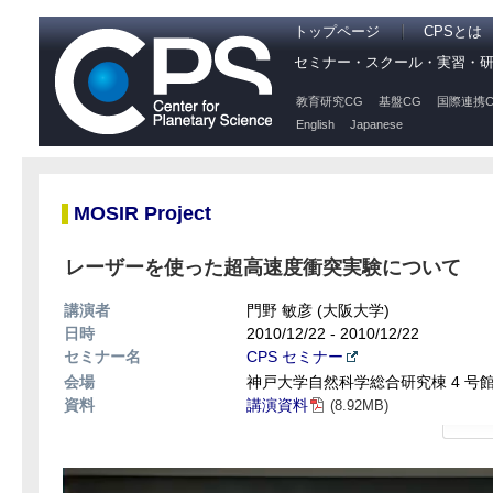
トップページ
CPSとは
セミナー・スクール・実習・
教育研究CG
基盤CG
国際連携C
English
Japanese
MOSIR Project
レーザーを使った超高速度衝突実験について
講演者
門野 敏彦 (大阪大学)
日時
2010/12/22 - 2010/12/22
セミナー名
CPS セミナー
会場
神戸大学自然科学総合研究棟 4 号館 
資料
講演資料
(8.92MB)